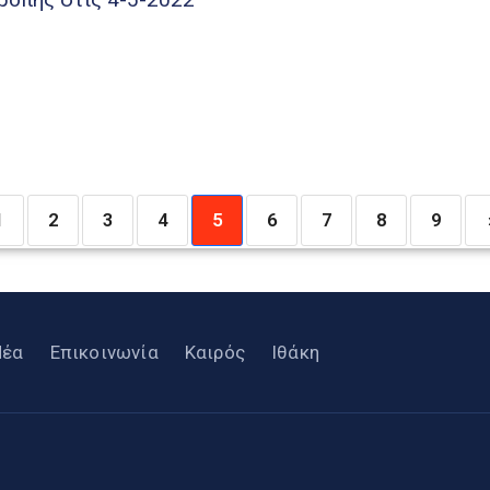
1
2
3
4
5
6
7
8
9
Νέα
Επικοινωνία
Καιρός
Ιθάκη