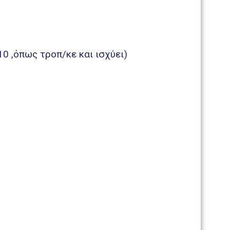
ιτροπής (Άρθρο 75 παρ. 6, Ν.3852/10 ,όπως τροπ/κε και ισχύει)