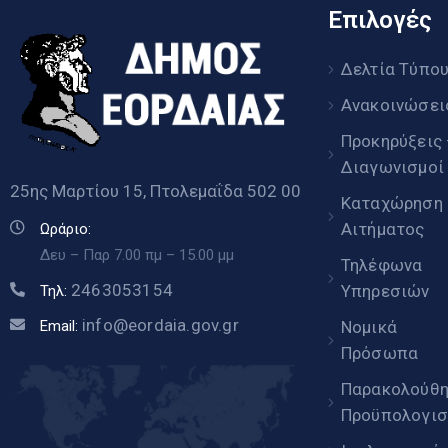
Επιλογές
Δελτία Τύπο
Ανακοινώσει
Προκηρύξεις
Διαγωνισμοί
25ης Μαρτίου 15, Πτολεμαΐδα 502 00
Καταχώρηση
Αιτήματος
Ωράριο:
Δευ – Παρ 7.00 πμ – 15.00 μμ
Τηλέφωνα
2463053154
Υπηρεσιών
Τηλ:
info@eordaia.gov.gr
Email:
Νομικά
Πρόσωπα
Παρακολούθ
Προϋπολογισ