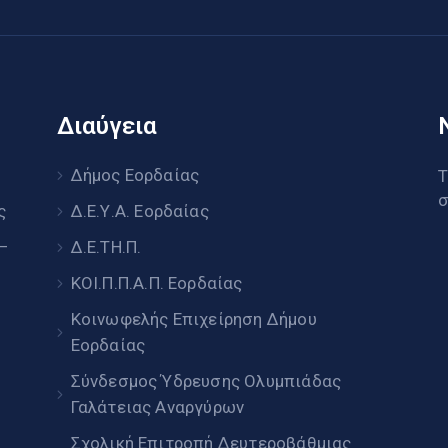
Διαύγεια
υ
Δήμος Εορδαίας
Τ
σ
ς
Δ.Ε.Υ.Α. Εορδαίας
 –
Δ.Ε.ΤΗ.Π.
ΚΟΙ.Π.Π.Α.Π. Εορδαίας
Κοινωφελής Επιχείρηση Δήμου
Εορδαίας
Σύνδεσμος Ύδρευσης Ολυμπιάδας
Γαλάτειας Αναργύρων
Σχολική Επιτροπή Δευτεροβάθμιας