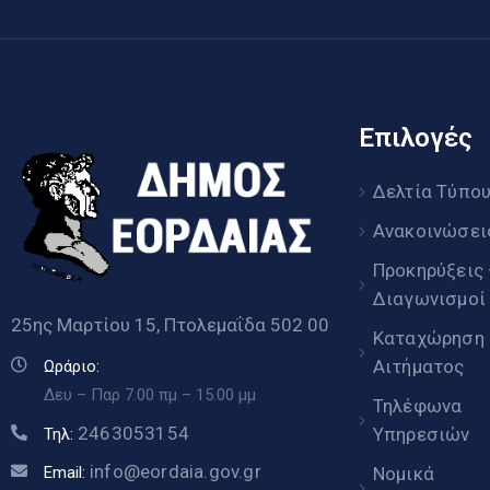
Επιλογές
Δελτία Τύπο
Ανακοινώσει
Προκηρύξεις
Διαγωνισμοί
25ης Μαρτίου 15, Πτολεμαΐδα 502 00
Καταχώρηση
Αιτήματος
Ωράριο:
Δευ – Παρ 7.00 πμ – 15.00 μμ
Τηλέφωνα
2463053154
Υπηρεσιών
Τηλ:
info@eordaia.gov.gr
Email:
Νομικά