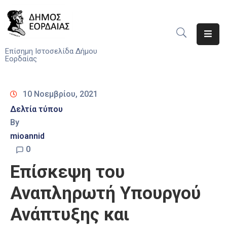
Αρχική
Επίσημη Ιστοσελίδα Δήμου
Εορδαίας
Ο
Δήμος
10 Νοεμβρίου, 2021
Νέα
Δελτία τύπου
By
Υπηρεσίες
mioannid
Του
Δήμου
0
Eπίσκεψη του
Προσκλήσεις
Αναπληρωτή Υπουργού
Αποφάσεις
Ανάπτυξης και
Τηλέφωνα