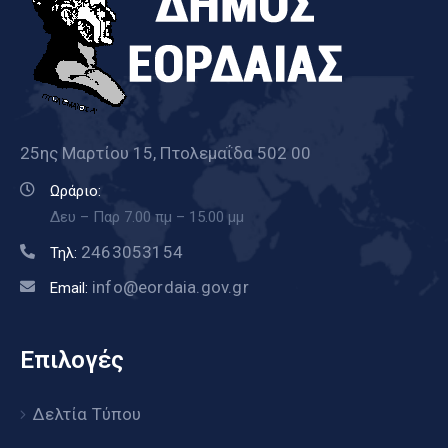
25ης Μαρτίου 15, Πτολεμαΐδα 502 00
Ωράριο:
Δευ – Παρ 7.00 πμ – 15.00 μμ
2463053154
Τηλ:
info@eordaia.gov.gr
Email:
Επιλογές
Δελτία Τύπου