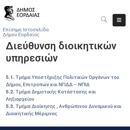
Αρχική
Επίσημη Ιστοσελίδα
Δήμου Εορδαίας
Ο
Διεύθυνση διοικητικών
Δήμος
υπηρεσιών
Νέα
Υπηρεσίες
5.1.
Τμήμα Υποστήριξης Πολιτικών Οργάνων του
Του
Δήμου, Επιτροπών και ΝΠΔΔ – ΝΠΙΔ
Δήμου
5.2.
Τμήμα Δημοτικής Κατάστασης και
Προσκλήσεις
Ληξιαρχείου
5.3.
Τμήμα Διοίκησης , Ανθρώπινου Δυναμικού και
Αποφάσεις
Διοικητικής Μέριμνας
Τηλέφωνα