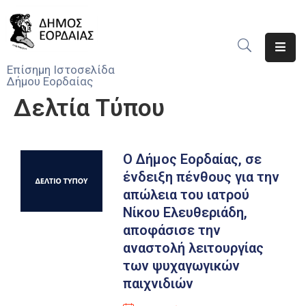
Αρχική
Επίσημη Ιστοσελίδα
Δήμου Εορδαίας
Ο
Δελτία Τύπου
Δήμος
Νέα
Ο Δήμος Εορδαίας, σε
Υπηρεσίες
ένδειξη πένθους για την
Του
απώλεια του ιατρού
Δήμου
Νίκου Ελευθεριάδη,
αποφάσισε την
Προσκλήσεις
αναστολή λειτουργίας
Αποφάσεις
των ψυχαγωγικών
παιχνιδιών
Τηλέφωνα