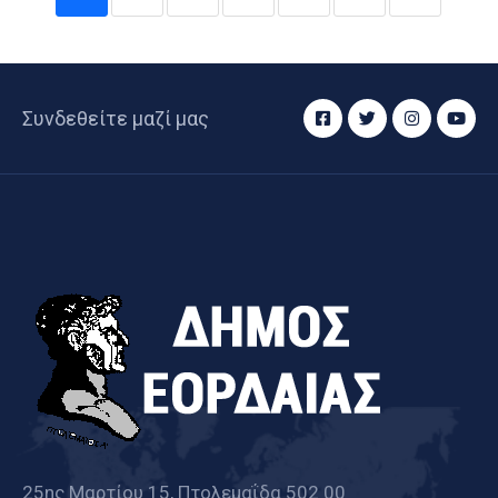
Συνδεθείτε μαζί μας
25ης Μαρτίου 15, Πτολεμαΐδα 502 00