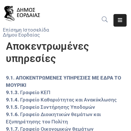
Αρχική
Επίσημη Ιστοσελίδα
Δήμου Εορδαίας
Ο
Αποκεντρωμένες
Δήμος
υπηρεσίες
Νέα
Υπηρεσίες
9.1. ΑΠΟΚΕΝΤΡΩΜΕΝΕΣ ΥΠΗΡΕΣΙΕΣ ΜΕ ΕΔΡΑ ΤΟ
Του
ΜΟΥΡΙΚΙ
Δήμου
9.1.3.
Γραφείο ΚΕΠ
Προσκλήσεις
9.1.4.
Γραφείο Καθαριότητας και Ανακύκλωσης
9.1.5.
Γραφείο Συντήρησης Υποδομών
Αποφάσεις
9.1.6.
Γραφείο Διοικητικών θεμάτων και
Εξυπηρέτησης του Πολίτη
Τηλέφωνα
9.1.7.
Γραφείο Οικονομικών θεμάτων