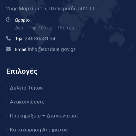
25ης Μαρτίου 15, Πτολεμαΐδα 502 00
Ωράριο:
Δευ – Παρ 7.00 πμ – 15.00 μμ
2463053154
Τηλ:
info@eordaia.gov.gr
Email:
Επιλογές
Δελτία Τύπου
Ανακοινώσεις
Προκηρύξεις – Διαγωνισμοί
Καταχώρηση Αιτήματος