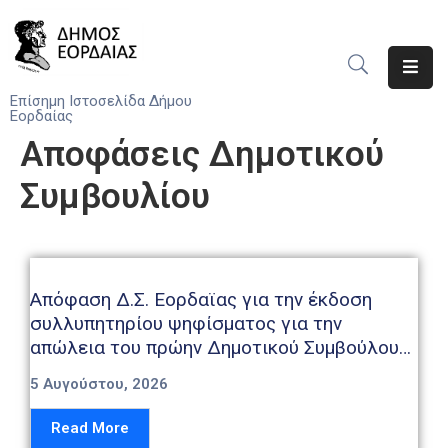
Αρχική
Επίσημη Ιστοσελίδα Δήμου
Εορδαίας
Ο
Αποφάσεις Δημοτικού
Δήμος
Συμβουλίου
Νέα
Υπηρεσίες
Του
Δήμου
Απόφαση Δ.Σ. Εορδαϊας για την έκδοση
συλλυπητηρίου ψηφίσματος για την
Προσκλήσεις
απώλεια του πρώην Δημοτικού Συμβούλου
και ιατρού Νικόλαου Ελευθεριάδη
Αποφάσεις
5 Αυγούστου, 2026
Read More
Τηλέφωνα