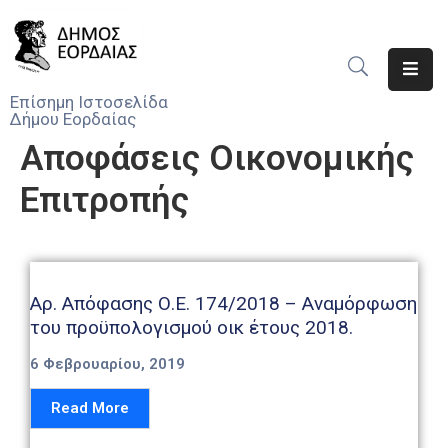
Αρχική
Επίσημη Ιστοσελίδα
Δήμου Εορδαίας
Ο
Αποφάσεις Οικονομικής
Δήμος
Επιτροπής
Νέα
Υπηρεσίες
Του
Δήμου
Αρ. Απόφασης Ο.Ε. 174/2018 – Αναμόρφωση
του προϋπολογισμού οικ έτους 2018.
Προσκλήσεις
6 Φεβρουαρίου, 2019
Αποφάσεις
Read More
Τηλέφωνα