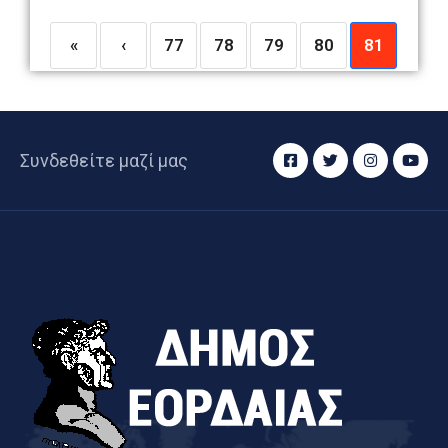
«
‹
77
78
79
80
81
Συνδεθείτε μαζί μας