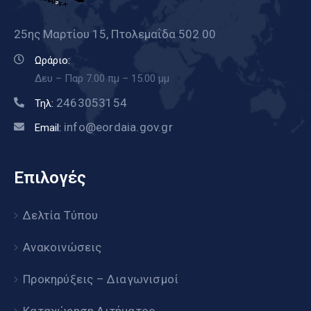
25ης Μαρτίου 15, Πτολεμαΐδα 502 00
Ωράριο:
Δευ – Παρ 7.00 πμ – 15.00 μμ
2463053154
Τηλ:
info@eordaia.gov.gr
Email:
Επιλογές
Δελτία Τύπου
Ανακοινώσεις
Προκηρύξεις – Διαγωνισμοί