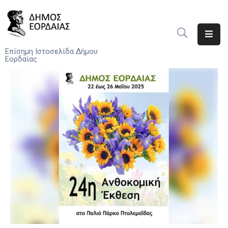
Αρχική
Επίσημη Ιστοσελίδα Δήμου
Εορδαίας
Ο
Δήμος
Νέα
Υπηρεσίες
Του
Δήμου
Προσκλήσεις
Αποφάσεις
Τηλέφωνα