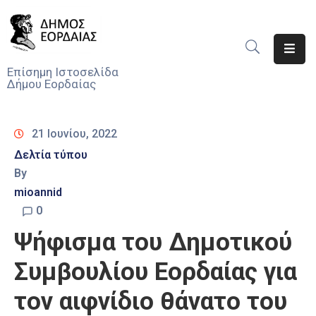
Αρχική
Επίσημη Ιστοσελίδα
Δήμου Εορδαίας
Ο
Δήμος
21 Ιουνίου, 2022
Νέα
Δελτία τύπου
By
Υπηρεσίες
Του
mioannid
Δήμου
0
Ψήφισμα του Δημοτικού
Προσκλήσεις
Συμβουλίου Εορδαίας για
Αποφάσεις
τον αιφνίδιο θάνατο του
Τηλέφωνα