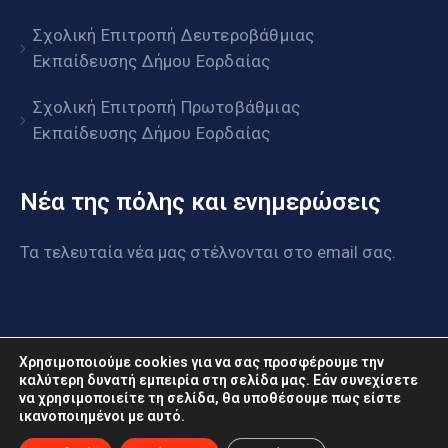
Σχολική Επιτροπή Δευτεροβάθμιας
Εκπαίδευσης Δήμου Εορδαίας
Σχολική Επιτροπή Πρωτοβάθμιας
Εκπαίδευσης Δήμου Εορδαίας
Νέα της πόλης και ενημερώσεις
Τα τελευταία νέα μας στέλνονται στο email σας.
Χρησιμοποιούμε cookies για να σας προσφέρουμε την
καλύτερη δυνατή εμπειρία στη σελίδα μας. Εάν συνεχίσετε
να χρησιμοποιείτε τη σελίδα, θα υποθέσουμε πως είστε
www.eordaia.gov.gr © 2022. Με επιφύλαξη παντός
ικανοποιημένοι με αυτό.
δικαιώματος