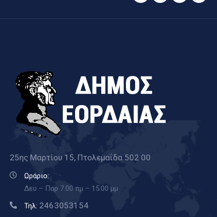
25ης Μαρτίου 15, Πτολεμαΐδα 502 00
Ωράριο:
Δευ – Παρ 7.00 πμ – 15.00 μμ
2463053154
Τηλ: