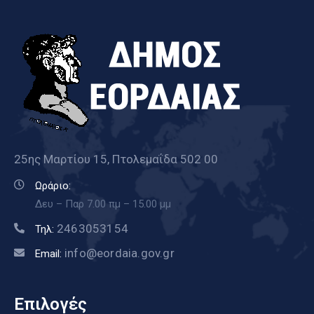
25ης Μαρτίου 15, Πτολεμαΐδα 502 00
Ωράριο:
Δευ – Παρ 7.00 πμ – 15.00 μμ
2463053154
Τηλ:
info@eordaia.gov.gr
Email:
Επιλογές