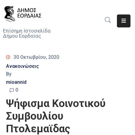
Αρχική
Επίσημη Ιστοσελίδα
Δήμου Εορδαίας
Ο
Δήμος
30 Οκτωβρίου, 2020
Νέα
Ανακοινώσεις
By
Υπηρεσίες
Του
mioannid
Δήμου
0
Ψήφισμα Κοινοτικού
Προσκλήσεις
Συμβουλίου
Αποφάσεις
Πτολεμαϊδας
Τηλέφωνα