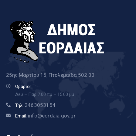
25ης Μαρτίου 15, Πτολεμαΐδα 502 00
Ωράριο:
Δευ – Παρ 7.00 πμ – 15.00 μμ
2463053154
Τηλ:
info@eordaia.gov.gr
Email: