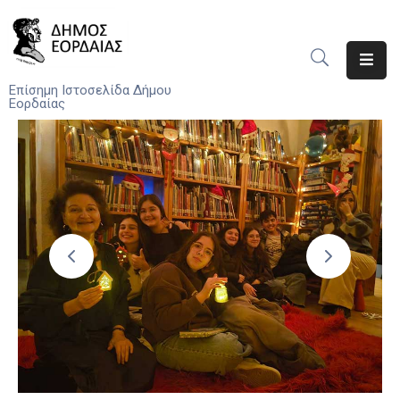
Αρχική
Επίσημη Ιστοσελίδα Δήμου
Εορδαίας
Ο
Δήμος
Νέα
Υπηρεσίες
Του
Δήμου
Προσκλήσεις
Αποφάσεις
Τηλέφωνα