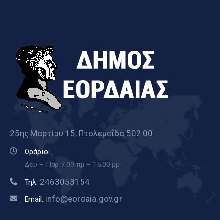
25ης Μαρτίου 15, Πτολεμαΐδα 502 00
Ωράριο:
Δευ – Παρ 7.00 πμ – 15.00 μμ
2463053154
Τηλ:
info@eordaia.gov.gr
Email: