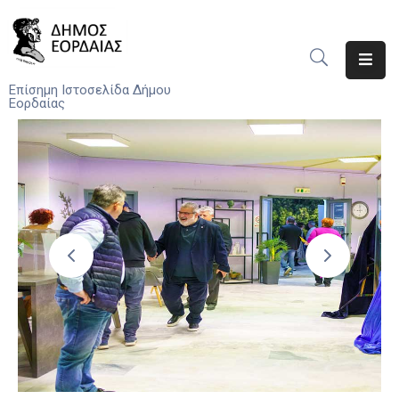
Αρχική
Επίσημη Ιστοσελίδα Δήμου
Εορδαίας
Ο
Δήμος
Νέα
Υπηρεσίες
Του
Δήμου
Προσκλήσεις
Αποφάσεις
Τηλέφωνα