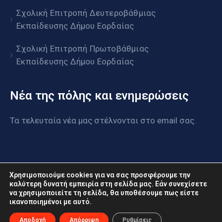
Σχολική Επιτροπή Δευτεροβάθμιας
Εκπαίδευσης Δήμου Εορδαίας
Σχολική Επιτροπή Πρωτοβάθμιας
Εκπαίδευσης Δήμου Εορδαίας
Νέα της πόλης και ενημερώσεις
Τα τελευταία νέα μας στέλνονται στο email σας.
Χρησιμοποιούμε cookies για να σας προσφέρουμε την
καλύτερη δυνατή εμπειρία στη σελίδα μας. Εάν συνεχίσετε
να χρησιμοποιείτε τη σελίδα, θα υποθέσουμε πως είστε
www.eordaia.gov.gr © 2022. Με επιφύλαξη παντός
ικανοποιημένοι με αυτό.
δικαιώματος
Αποδοχή
Απόρριψη
Ρυθμίσεις