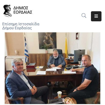
Αρχική
Επίσημη Ιστοσελίδα
Δήμου Εορδαίας
Ο
Δήμος
Νέα
Υπηρεσίες
Του
Δήμου
Προσκλήσεις
Αποφάσεις
Τηλέφωνα