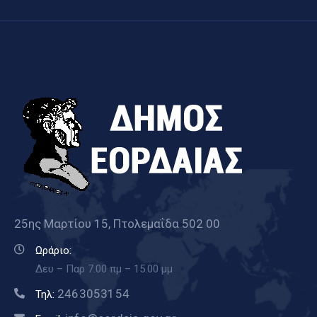
25ης Μαρτίου 15, Πτολεμαΐδα 502 00
Ωράριο:
Δευ – Παρ 7.00 πμ – 15.00 μμ
2463053154
Τηλ: