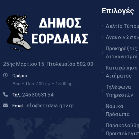
Επιλογές
Δελτία Τύπο
Ανακοινώσει
Προκηρύξεις
Διαγωνισμοί
25ης Μαρτίου 15, Πτολεμαΐδα 502 00
Καταχώρηση
Αιτήματος
Ωράριο:
Δευ – Παρ 7.00 πμ – 15.00 μμ
Τηλέφωνα
2463053154
Υπηρεσιών
Τηλ:
info@eordaia.gov.gr
Email:
Νομικά
Πρόσωπα
Παρακολούθ
Προϋπολογισ