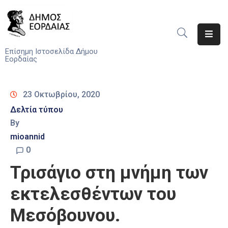
Αρχική
Επίσημη Ιστοσελίδα Δήμου
Εορδαίας
Ο
Δήμος
23 Οκτωβρίου, 2020
Νέα
Δελτία τύπου
By
Υπηρεσίες
mioannid
Του
Δήμου
0
Τρισάγιο στη μνήμη των
Προσκλήσεις
εκτελεσθέντων του
Αποφάσεις
Μεσόβουνου.
Τηλέφωνα