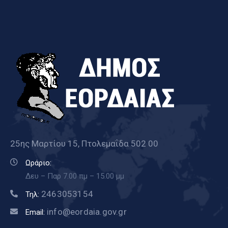
25ης Μαρτίου 15, Πτολεμαΐδα 502 00
Ωράριο:
Δευ – Παρ 7.00 πμ – 15.00 μμ
2463053154
Τηλ:
info@eordaia.gov.gr
Email: