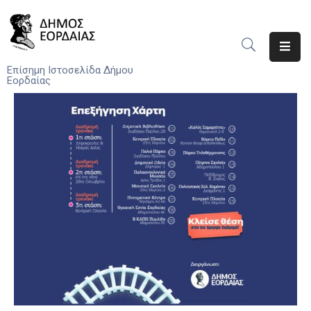
Αρχική
Επίσημη Ιστοσελίδα Δήμου
Εορδαίας
Ο
Δήμος
Νέα
Υπηρεσίες
Του
Δήμου
Προσκλήσεις
Αποφάσεις
Τηλέφωνα