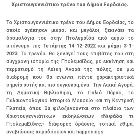
Χριστουγεννιάτικο τρένο του Δήμου Εορδαίας.
Το Χριστουγεννιάτικο τρένο του Δήμου Εορδαίας, το
οποίο αγάπησαν μικροί και μεγάλοι, ξεκινάει τα
δρομολόγια του στην Πτολεμαΐδα από αύριο το
απόγευμα της
Τετάρτης 14-12-2022
και
μέχρι 3-1-
2023
. Το τρενάκι θα ξεναγεί τους επιβάτες του στη
σύγχρονη ιστορία της Πτολεμαΐδας, με εκκίνηση και
τερματισμό τη Λαϊκή Αγορά της πόλης, σε μια
διαδρομή που θα ενώνει πέντε χαρακτηριστικά
σημεία αυτής και πιο συγκεκριμένα : Tην Λαϊκή Αγορά,
τη Δημοτική Βιβλιοθήκη, το Παλιό Πάρκο, το
Παλαιοντολογικό Ιστορικό Μουσείο και τη Κεντρική
Πλατεία, όπου θα φιλοξενούνται στο πλαίσιο των
Χριστουγεννιάτικων εκδηλώσεων «
Νιφάδα τι
Πτολεμα
Είδες
;» διάφορες δράσεις, τοπικά έθιμα,
αναβιώσεις παραδόσεων και happenings.