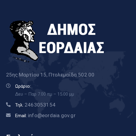
25ης Μαρτίου 15, Πτολεμαΐδα 502 00
Ωράριο:
Δευ – Παρ 7.00 πμ – 15.00 μμ
2463053154
Τηλ:
info@eordaia.gov.gr
Email: