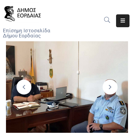
Αρχική
Επίσημη Ιστοσελίδα
Δήμου Εορδαίας
Ο
Δήμος
Νέα
Υπηρεσίες
Του
Δήμου
Προσκλήσεις
Αποφάσεις
Τηλέφωνα