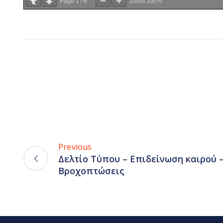
Page
1
/
6
Zoom
100%
Previous
Δελτίο Τύπου – Επιδείνωση καιρού 
Βροχοπτώσεις