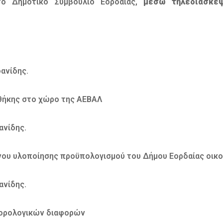
ο Δημοτικό Συμβούλιο Εορδαίας,
μέσω τηλεδιάσκε
νίδης.
θήκης στο χώρο της ΑΕΒΑΛ
νίδης.
νου υλοποίησης προϋπολογισμού του Δήμου Εορδαίας οικον
νίδης.
φορολογικών διαφορών