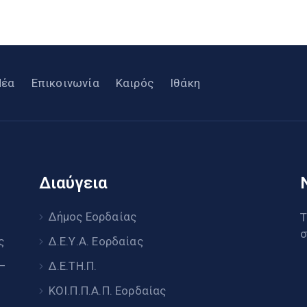
Νέα
Επικοινωνία
Καιρός
Ιθάκη
Διαύγεια
υ
Δήμος Εορδαίας
Τ
σ
ς
Δ.Ε.Υ.Α. Εορδαίας
 –
Δ.Ε.ΤΗ.Π.
ΚΟΙ.Π.Π.Α.Π. Εορδαίας