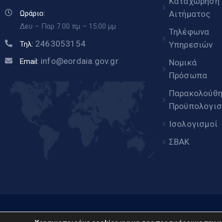
Καταχώρηση
Αιτήματος
Ωράριο:
Δευ – Παρ 7.00 πμ – 15.00 μμ
Τηλέφωνα
2463053154
Υπηρεσιών
Τηλ:
info@eordaia.gov.gr
Email:
Νομικά
Πρόσωπα
Παρακολούθ
Προϋπολογισ
Ισολογισμοί
ΣΒΑΚ
www.eor