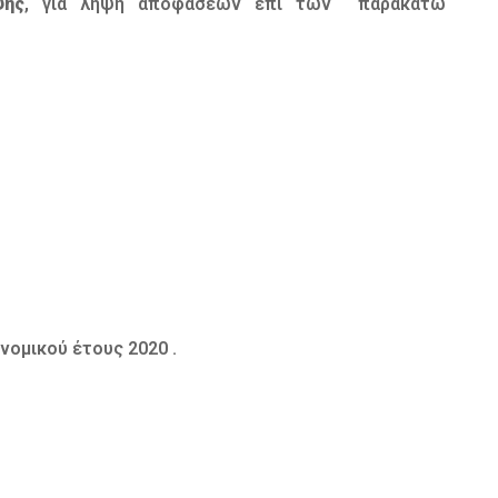
ψης
, για λήψη αποφάσεων επί των παρακάτω
ομικού έτους 2020 .