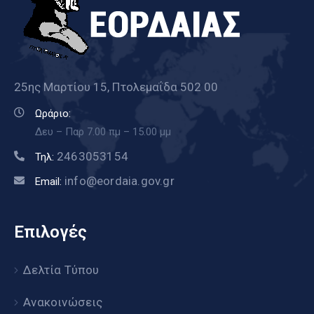
25ης Μαρτίου 15, Πτολεμαΐδα 502 00
Ωράριο:
Δευ – Παρ 7.00 πμ – 15.00 μμ
2463053154
Τηλ:
info@eordaia.gov.gr
Email:
Επιλογές
Δελτία Τύπου
Ανακοινώσεις