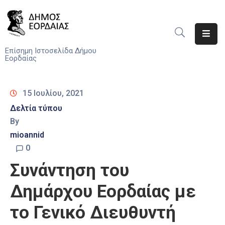
Αρχική
Επίσημη Ιστοσελίδα Δήμου
Εορδαίας
Ο
Δήμος
15 Ιουλίου, 2021
Νέα
Δελτία τύπου
By
Υπηρεσίες
mioannid
Του
Δήμου
0
Συνάντηση του
Προσκλήσεις
Δημάρχου Εορδαίας με
Αποφάσεις
το Γενικό Διευθυντή
Τηλέφωνα