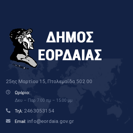
25ης Μαρτίου 15, Πτολεμαΐδα 502 00
Ωράριο:
Δευ – Παρ 7.00 πμ – 15.00 μμ
2463053154
Τηλ:
info@eordaia.gov.gr
Email: