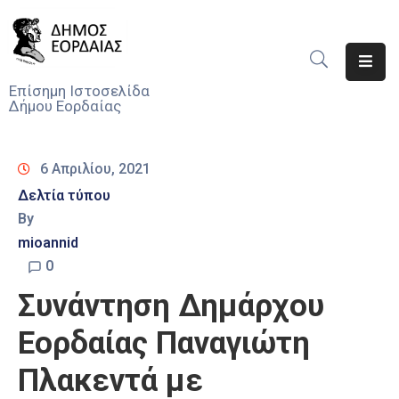
Αρχική
Επίσημη Ιστοσελίδα
Δήμου Εορδαίας
Ο
Δήμος
6 Απριλίου, 2021
Νέα
Δελτία τύπου
By
Υπηρεσίες
Του
mioannid
Δήμου
0
Συνάντηση Δημάρχου
Προσκλήσεις
Εορδαίας Παναγιώτη
Αποφάσεις
Πλακεντά με
Τηλέφωνα