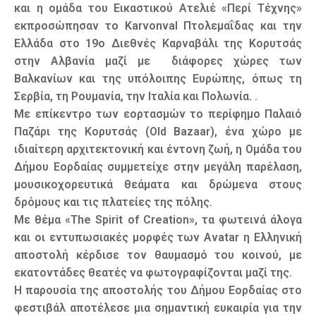
και η ομάδα του Εικαστικού Ατελιέ «Περί Τέχνης»
εκπροσώπησαν το Karvonval Πτολεμαΐδας και την
Ελλάδα στο 19ο Διεθνές Καρναβάλι της Κορυτσάς
στην Αλβανία μαζί με διάφορες χώρες των
Βαλκανίων και της υπόλοιπης Ευρώπης, όπως τη
Σερβία, τη Ρουμανία, την Ιταλία και Πολωνία. .
Με επίκεντρο των εορτασμών το περίφημο Παλαιό
Παζάρι της Κορυτσάς (Old Bazaar), ένα χώρο με
ιδιαίτερη αρχιτεκτονική και έντονη ζωή, η Ομάδα του
Δήμου Εορδαίας συμμετείχε στην μεγάλη παρέλαση,
μουσικοχορευτικά θεάματα και δρώμενα στους
δρόμους και τις πλατείες της πόλης.
Με θέμα «The Spirit of Creation», τα φωτεινά άλογα
και οι εντυπωσιακές μορφές των Avatar η Ελληνική
αποστολή κέρδισε τον θαυμασμό του κοινού, με
εκατοντάδες θεατές να φωτογραφίζονται μαζί της.
Η παρουσία της αποστολής του Δήμου Εορδαίας στο
φεστιβάλ αποτέλεσε μια σημαντική ευκαιρία για την