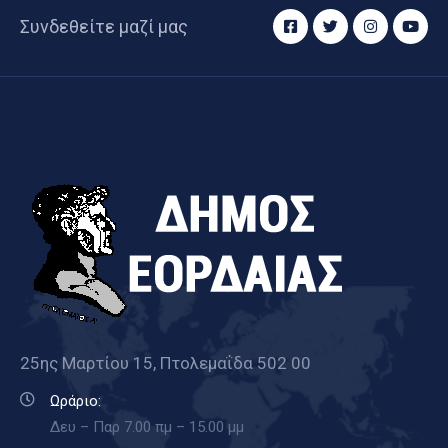
Συνδεθείτε μαζί μας
25ης Μαρτίου 15, Πτολεμαΐδα 502 00
Ωράριο:
Δευ – Παρ 7.00 πμ – 15.00 μμ