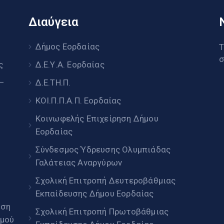
Διαύγεια
υ
Δήμος Εορδαίας
Τ
σ
ς
Δ.Ε.Υ.Α. Εορδαίας
 –
Δ.Ε.ΤΗ.Π.
ΚΟΙ.Π.Π.Α.Π. Εορδαίας
Κοινωφελής Επιχείρηση Δήμου
Εορδαίας
Σύνδεσμος Ύδρευσης Ολυμπιάδας
Γαλάτειας Αναργύρων
Σχολική Επιτροπή Δευτεροβάθμιας
Εκπαίδευσης Δήμου Εορδαίας
ηση
Σχολική Επιτροπή Πρωτοβάθμιας
μού