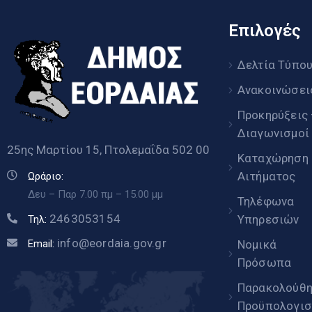
Επιλογές
Δελτία Τύπο
Ανακοινώσει
Προκηρύξεις
Διαγωνισμοί
25ης Μαρτίου 15, Πτολεμαΐδα 502 00
Καταχώρηση
Αιτήματος
Ωράριο:
Δευ – Παρ 7.00 πμ – 15.00 μμ
Τηλέφωνα
2463053154
Υπηρεσιών
Τηλ:
info@eordaia.gov.gr
Email:
Νομικά
Πρόσωπα
Παρακολούθ
Προϋπολογισ