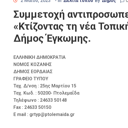
2 Μαΐου, 2023
- In
Δελτία τύπου
By
Δήμος
C
Συμμετοχή αντιπροσωπεί
«Κτίζοντας τη νέα Τοπικ
Δήμος Έγκωμης.
ΕΛΛΗΝΙΚΗ ΔΗΜΟΚΡΑΤΙΑ
ΝΟΜΟΣ ΚΟΖΑΝΗΣ
ΔΗΜΟΣ ΕΟΡΔΑΙΑΣ
ΓΡΑΦΕΙΟ ΤΥΠΟΥ
Ταχ. Δ/νση : 25ης Μαρτίου 15
Ταχ. Κωδ. : 50200- Πτολεμαΐδα
Τηλέφωνο : 24633 50148
Fax : 24633 50150
E mail : grtyp@ptolemaida.gr