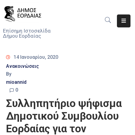
Αρχική
Επίσημη Ιστοσελίδα
Δήμου Εορδαίας
Ο
Δήμος
14 Ιανουαρίου, 2020
Νέα
Ανακοινώσεις
By
Υπηρεσίες
Του
mioannid
Δήμου
0
Συλληπητήριο ψήφισμα
Προσκλήσεις
Δημοτικού Συμβουλίου
Αποφάσεις
Εορδαίας για τον
Τηλέφωνα