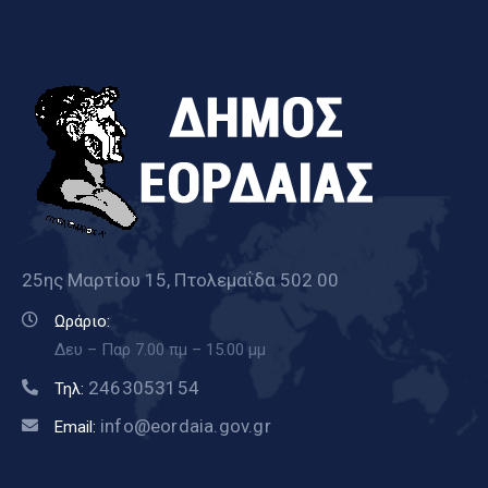
25ης Μαρτίου 15, Πτολεμαΐδα 502 00
Ωράριο:
Δευ – Παρ 7.00 πμ – 15.00 μμ
2463053154
Τηλ:
info@eordaia.gov.gr
Email: