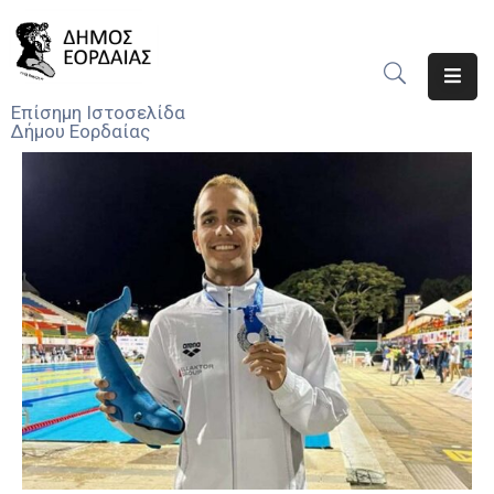
Αρχική
Επίσημη Ιστοσελίδα
Δήμου Εορδαίας
Ο
Δήμος
Νέα
Υπηρεσίες
Του
Δήμου
Προσκλήσεις
Αποφάσεις
Τηλέφωνα