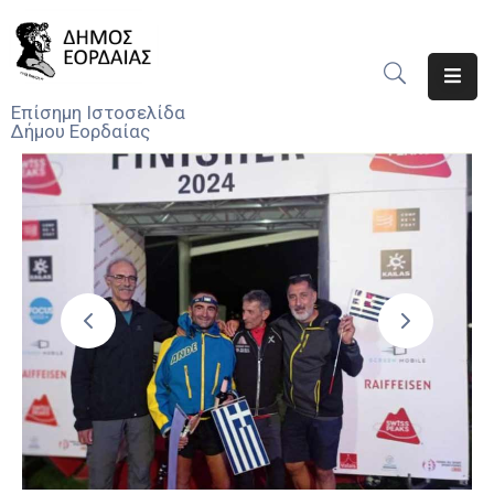
Αρχική
Επίσημη Ιστοσελίδα
Δήμου Εορδαίας
Ο
Δήμος
Νέα
Υπηρεσίες
Του
Δήμου
Προσκλήσεις
Αποφάσεις
Τηλέφωνα