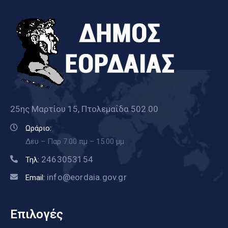
25ης Μαρτίου 15, Πτολεμαΐδα 502 00
Ωράριο:
Δευ – Παρ 7.00 πμ – 15.00 μμ
2463053154
Τηλ:
info@eordaia.gov.gr
Email:
Επιλογές