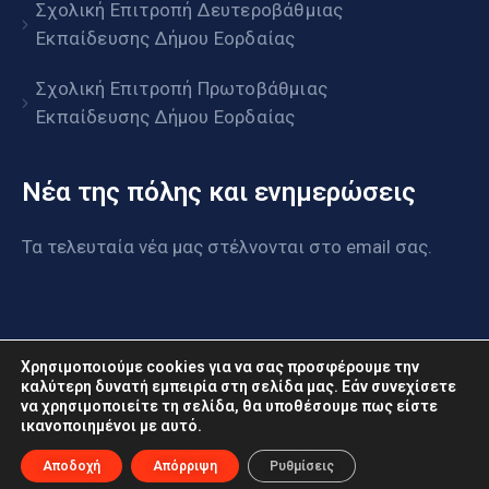
Σχολική Επιτροπή Δευτεροβάθμιας
Εκπαίδευσης Δήμου Εορδαίας
Σχολική Επιτροπή Πρωτοβάθμιας
Εκπαίδευσης Δήμου Εορδαίας
Νέα της πόλης και ενημερώσεις
Τα τελευταία νέα μας στέλνονται στο email σας.
Χρησιμοποιούμε cookies για να σας προσφέρουμε την
καλύτερη δυνατή εμπειρία στη σελίδα μας. Εάν συνεχίσετε
να χρησιμοποιείτε τη σελίδα, θα υποθέσουμε πως είστε
www.eordaia.gov.gr © 2022. Με επιφύλαξη παντός
ικανοποιημένοι με αυτό.
δικαιώματος
Αποδοχή
Απόρριψη
Ρυθμίσεις