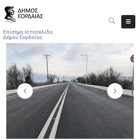
Αρχική
Επίσημη Ιστοσελίδα
Δήμου Εορδαίας
Ο
Δήμος
Νέα
Υπηρεσίες
Του
Δήμου
Προσκλήσεις
Αποφάσεις
Τηλέφωνα