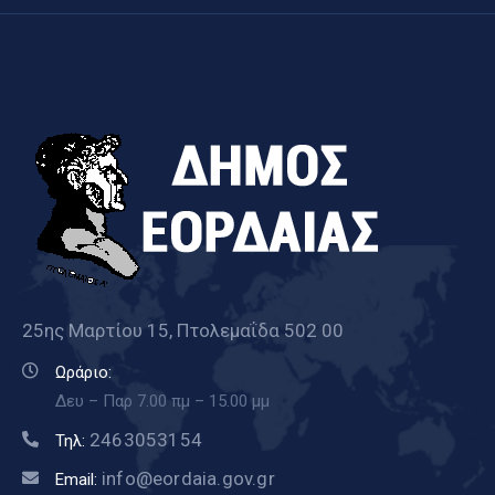
25ης Μαρτίου 15, Πτολεμαΐδα 502 00
Ωράριο:
Δευ – Παρ 7.00 πμ – 15.00 μμ
2463053154
Τηλ:
info@eordaia.gov.gr
Email: