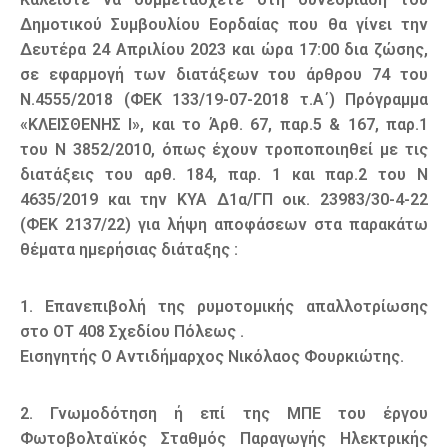
Δημοτικού Συμβουλίου Εορδαίας που θα γίνει την
Δευτέρα 24 Απριλίου 2023 και ώρα 17:00 δια ζώσης,
σε εφαρμογή των διατάξεων του άρθρου 74 του
Ν.4555/2018 (ΦΕΚ 133/19-07-2018 τ.Α΄) Πρόγραμμα
«ΚΛΕΙΣΘΕΝΗΣ Ι», και το Άρθ. 67, παρ.5 & 167, παρ.1
του Ν 3852/2010, όπως έχουν τροποποιηθεί με τις
διατάξεις του αρθ. 184, παρ. 1 και παρ.2 του Ν
4635/2019 και την ΚΥΑ Δ1α/ΓΠ οικ. 23983/30-4-22
(ΦΕΚ 2137/22) για λήψη αποφάσεων στα παρακάτω
θέματα ημερήσιας διάταξης :
1. Επανεπιβολή της ρυμοτομικής απαλλοτρίωσης
στο ΟΤ 408 Σχεδίου Πόλεως .
Εισηγητής Ο Αντιδήμαρχος Νικόλαος Φουρκιώτης.
2. Γνωμοδότηση ή επί της ΜΠΕ του έργου
Φωτοβολταϊκός Σταθμός Παραγωγής Ηλεκτρικής