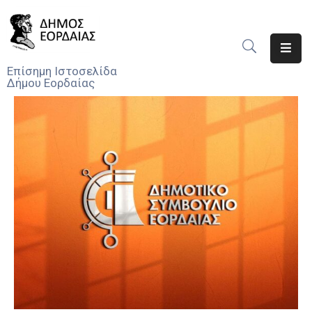
Αρχική
Επίσημη Ιστοσελίδα
Δήμου Εορδαίας
Ο
Δήμος
Νέα
Υπηρεσίες
Του
Δήμου
Προσκλήσεις
Αποφάσεις
Τηλέφωνα