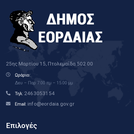
25ης Μαρτίου 15, Πτολεμαΐδα 502 00
Ωράριο:
Δευ – Παρ 7.00 πμ – 15.00 μμ
2463053154
Τηλ:
info@eordaia.gov.gr
Email:
Επιλογές