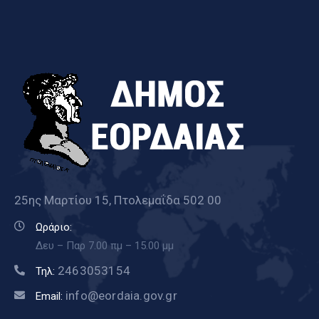
25ης Μαρτίου 15, Πτολεμαΐδα 502 00
Ωράριο:
Δευ – Παρ 7.00 πμ – 15.00 μμ
2463053154
Τηλ:
info@eordaia.gov.gr
Email: