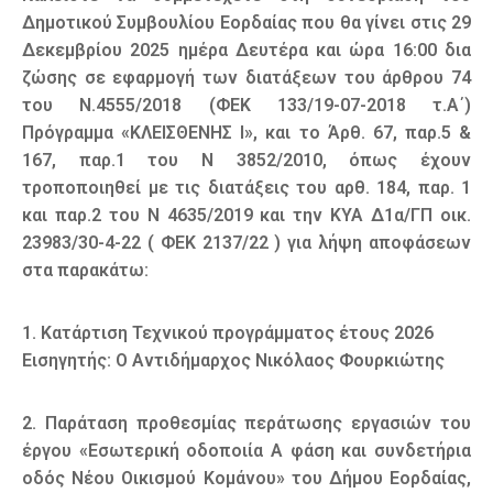
Δημοτικού Συμβουλίου Εορδαίας που θα γίνει στις 29
Δεκεμβρίου 2025 ημέρα Δευτέρα και ώρα 16:00 δια
ζώσης σε εφαρμογή των διατάξεων του άρθρου 74
του Ν.4555/2018 (ΦΕΚ 133/19-07-2018 τ.Α΄)
Πρόγραμμα «ΚΛΕΙΣΘΕΝΗΣ Ι», και το Άρθ. 67, παρ.5 &
167, παρ.1 του Ν 3852/2010, όπως έχουν
τροποποιηθεί με τις διατάξεις του αρθ. 184, παρ. 1
και παρ.2 του Ν 4635/2019 και την ΚΥΑ Δ1α/ΓΠ οικ.
23983/30-4-22 ( ΦΕΚ 2137/22 ) για λήψη αποφάσεων
στα παρακάτω:
1. Κατάρτιση Τεχνικού προγράμματος έτους 2026
Εισηγητής: Ο Αντιδήμαρχος Νικόλαος Φουρκιώτης
2. Παράταση προθεσμίας περάτωσης εργασιών του
έργου «Εσωτερική οδοποιία Α φάση και συνδετήρια
οδός Νέου Οικισμού Κομάνου» του Δήμου Εορδαίας,