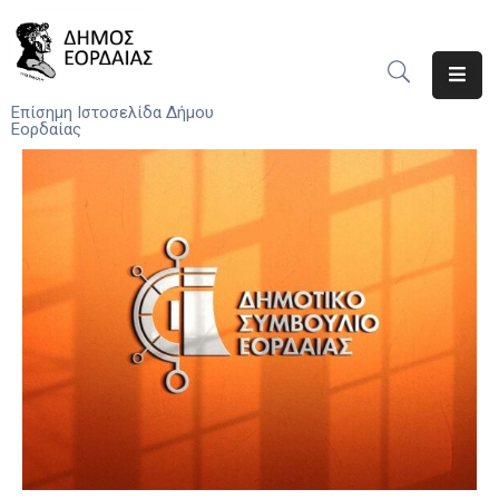
Αρχική
Επίσημη Ιστοσελίδα Δήμου
Εορδαίας
Ο
Δήμος
Νέα
Υπηρεσίες
Του
Δήμου
Προσκλήσεις
Αποφάσεις
Τηλέφωνα