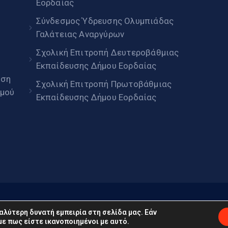
Εορδαίας
Σύνδεσμος Ύδρευσης Ολυμπιάδας
Γαλάτειας Αναργύρων
Σχολική Επιτροπή Δευτεροβάθμιας
Εκπαίδευσης Δήμου Εορδαίας
ηση
Σχολική Επιτροπή Πρωτοβάθμιας
μού
Εκπαίδευσης Δήμου Εορδαίας
daia.gov.gr © 2022. Με επιφύλαξη παντός δικαιώματος
αλύτερη δυνατή εμπειρία στη σελίδα μας. Εάν
ε πως είστε ικανοποιημένοι με αυτό.