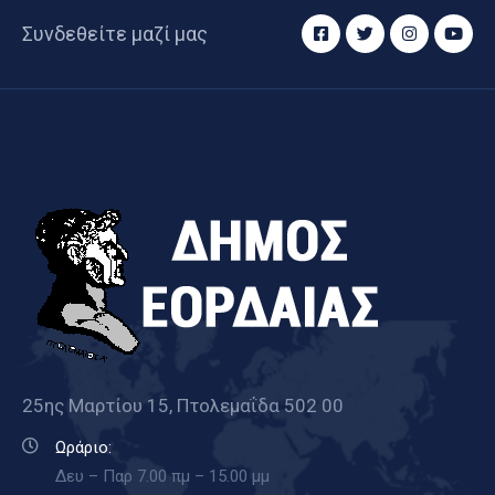
Συνδεθείτε μαζί μας
25ης Μαρτίου 15, Πτολεμαΐδα 502 00
Ωράριο:
Δευ – Παρ 7.00 πμ – 15.00 μμ