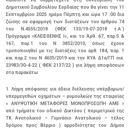
Δημοτικού Συμβουλίου Εορδαίας που θα γίνει την 11
Σεπτεμβρίου 2025 ημέρα Πέμπτη και ώρα 17 :00 δια
ζώσης σε εφαρμογή των διατάξεων του άρθρου 74
του Ν.4555/2018 (ΦΕΚ 133/19-07-2018 τ.Α΄)
Πρόγραμμα «ΚΛΕΙΣΘΕΝΗΣ Ι», και το Άρθ. 67, παρ.5 &
167, παρ.1 του Ν 3852/2010, όπως έχουν
τροποποιηθεί με τις διατάξεις του αρθ. 184, παρ. 1
και παρ.2 του Ν 4635/2019 και την ΚΥΑ Δ1α/ΓΠ οικ.
23983/30-4-22 ( ΦΕΚ 2137/22 ) για λήψη αποφάσεων
στα παρακάτω
1. Λήψη απόφασης για άδεια διέλευσης υπέρβαρων/
υπερμεγεθών οχημάτων – ρυμουλκών της εταιρείας
« ΑΝΥΨΩΤΙΚΗ ΜΕΤΑΦΟΡΕΣ ΜΟΝΟΠΡΟΣΩΠΗ ΑΜΕ »
από τμήματα του οδικού Δικτύου ( περιμετρικά της
ΤΚ Ανατολικού – Γυμνάσιο Ανατολικού – τέλος
δρόμου προς Βέρμιο ) αρμοδιότητας του Δήμου