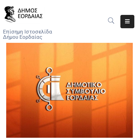
Αρχική
Επίσημη Ιστοσελίδα
Δήμου Εορδαίας
Ο
Δήμος
Νέα
Υπηρεσίες
Του
Δήμου
Προσκλήσεις
Αποφάσεις
Τηλέφωνα