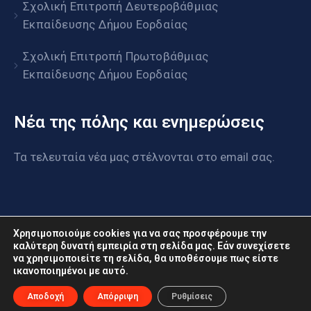
Σχολική Επιτροπή Δευτεροβάθμιας
Εκπαίδευσης Δήμου Εορδαίας
Σχολική Επιτροπή Πρωτοβάθμιας
Εκπαίδευσης Δήμου Εορδαίας
Νέα της πόλης και ενημερώσεις
Τα τελευταία νέα μας στέλνονται στο email σας.
Χρησιμοποιούμε cookies για να σας προσφέρουμε την
καλύτερη δυνατή εμπειρία στη σελίδα μας. Εάν συνεχίσετε
να χρησιμοποιείτε τη σελίδα, θα υποθέσουμε πως είστε
www.eordaia.gov.gr © 2022. Με επιφύλαξη παντός
ικανοποιημένοι με αυτό.
δικαιώματος
Αποδοχή
Απόρριψη
Ρυθμίσεις