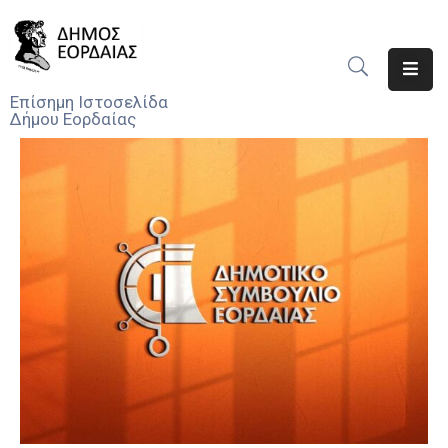
Αρχική
Επίσημη Ιστοσελίδα
Δήμου Εορδαίας
Ο
Δήμος
Νέα
Υπηρεσίες
Του
Δήμου
Προσκλήσεις
Αποφάσεις
Τηλέφωνα