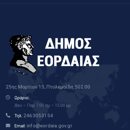
25ης Μαρτίου 15, Πτολεμαΐδα 502 00
Ωράριο:
Δευ – Παρ 7.00 πμ – 15.00 μμ
2463053154
Τηλ:
info@eordaia.gov.gr
Email: