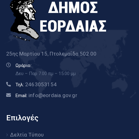
25ης Μαρτίου 15, Πτολεμαΐδα 502 00
Ωράριο:
Δευ – Παρ 7.00 πμ – 15.00 μμ
2463053154
Τηλ:
info@eordaia.gov.gr
Email:
Επιλογές
Δελτία Τύπου