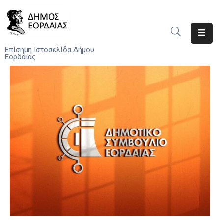
Αρχική
Επίσημη Ιστοσελίδα Δήμου
Εορδαίας
Ο
Δήμος
Νέα
Υπηρεσίες
Του
Δήμου
Προσκλήσεις
Αποφάσεις
Τηλέφωνα