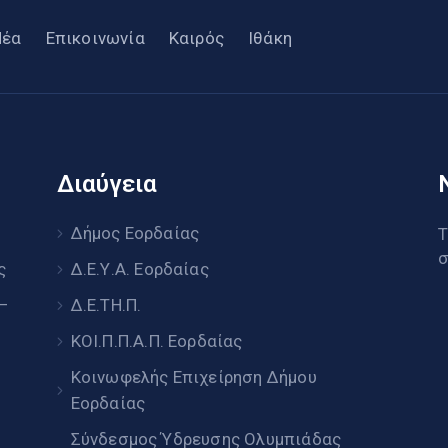
Νέα
Επικοινωνία
Καιρός
Ιθάκη
Διαύγεια
υ
Δήμος Εορδαίας
Τ
σ
ς
Δ.Ε.Υ.Α. Εορδαίας
 –
Δ.Ε.ΤΗ.Π.
ΚΟΙ.Π.Π.Α.Π. Εορδαίας
Κοινωφελής Επιχείρηση Δήμου
Εορδαίας
Σύνδεσμος Ύδρευσης Ολυμπιάδας