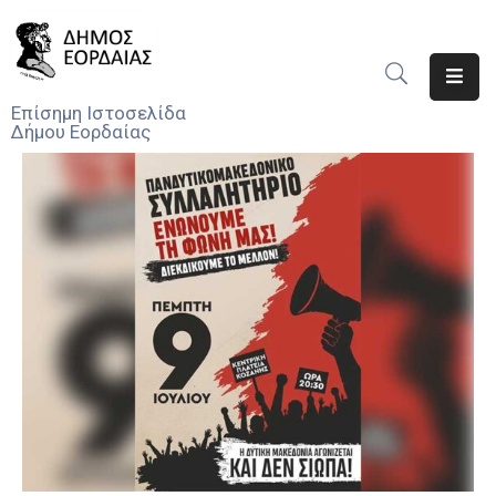
Αρχική
Επίσημη Ιστοσελίδα
Δήμου Εορδαίας
Ο
Δήμος
Νέα
Υπηρεσίες
Του
Δήμου
Προσκλήσεις
Αποφάσεις
Τηλέφωνα