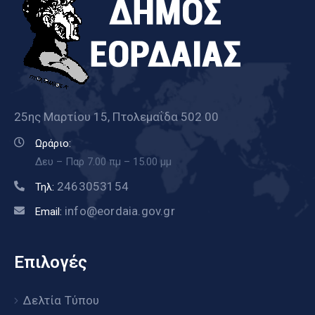
25ης Μαρτίου 15, Πτολεμαΐδα 502 00
Ωράριο:
Δευ – Παρ 7.00 πμ – 15.00 μμ
2463053154
Τηλ:
info@eordaia.gov.gr
Email:
Επιλογές
Δελτία Τύπου