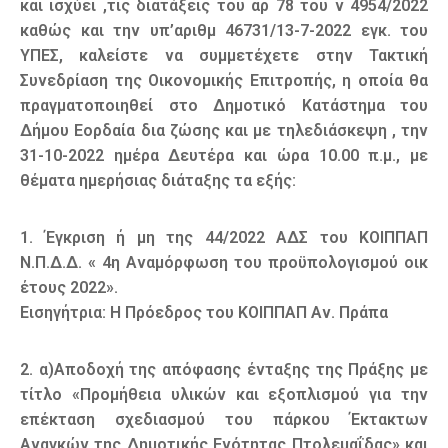
και ισχύει ,τις διατάξεις του αρ 78 του ν 4954/2022
καθώς και την υπ’αριθμ 46731/13-7-2022 εγκ. του
ΥΠΕΣ, καλείστε να συμμετέχετε στην Τακτική
Συνεδρίαση της Οικονομικής Επιτροπής, η οποία θα
πραγματοποιηθεί στο Δημοτικό Κατάστημα του
Δήμου Εορδαία δια ζώσης και με τηλεδιάσκεψη , την
31-10-2022 ημέρα Δευτέρα και ώρα 10.00 π.μ., με
θέματα ημερήσιας διάταξης τα εξής:
1. Έγκριση ή μη της 44/2022 ΑΔΣ του ΚΟΙΠΠΑΠ
Ν.Π.Δ.Δ. « 4η Αναμόρφωση του προϋπολογισμού οικ
έτους 2022».
Εισηγήτρια: Η Πρόεδρος του ΚΟΙΠΠΑΠ Αν. Πράπα
2. α)Αποδοχή της απόφασης ένταξης της Πράξης με
τίτλο «Προμήθεια υλικών και εξοπλισμού για την
επέκταση σχεδιασμού του πάρκου Έκτακτων
Αναγκών της Δημοτικής Ενότητας Πτολεμαΐδας» και