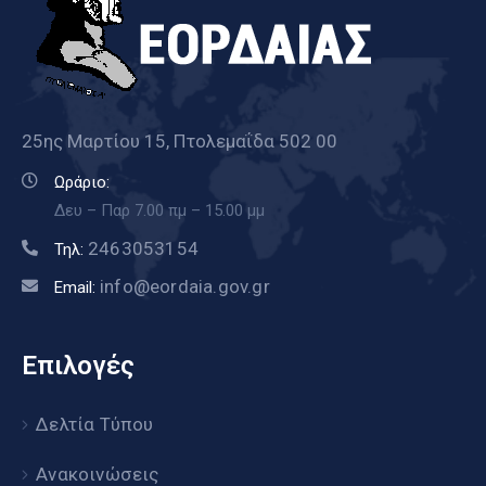
25ης Μαρτίου 15, Πτολεμαΐδα 502 00
Ωράριο:
Δευ – Παρ 7.00 πμ – 15.00 μμ
2463053154
Τηλ:
info@eordaia.gov.gr
Email:
Επιλογές
Δελτία Τύπου
Ανακοινώσεις