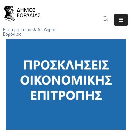
Αρχική
Επίσημη Ιστοσελίδα Δήμου
Εορδαίας
Ο
Δήμος
Νέα
Υπηρεσίες
Του
Δήμου
Προσκλήσεις
Αποφάσεις
Τηλέφωνα