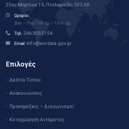
25ης Μαρτίου 15, Πτολεμαΐδα 502 00
Ωράριο:
Δευ – Παρ 7.00 πμ – 15.00 μμ
2463053154
Τηλ:
info@eordaia.gov.gr
Email:
Επιλογές
Δελτία Τύπου
Ανακοινώσεις
Προκηρύξεις – Διαγωνισμοί
Καταχώρηση Αιτήματος