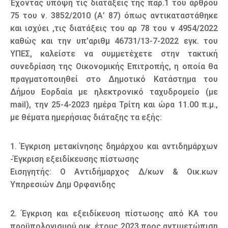
Έχοντας υπόψη τις διατάξεις της παρ.1 του άρθρου
75 του ν. 3852/2010 (Α’ 87) όπως αντικαταστάθηκε
και ισχύει ,τις διατάξεις του αρ 78 του ν 4954/2022
καθώς και την υπ’αριθμ 46731/13-7-2022 εγκ. του
ΥΠΕΣ, καλείστε να συμμετέχετε στην τακτική
συνεδρίαση της Οικονομικής Επιτροπής, η οποία θα
πραγματοποιηθεί στο Δημοτικό Κατάστημα του
Δήμου Εορδαία με ηλεκτρονικό ταχυδρομείο (με
mail), την 25-4-2023 ημέρα Τρίτη και ώρα 11.00 π.μ.,
με θέματα ημερήσιας διάταξης τα εξής:
1. Έγκριση μετακίνησης δημάρχου και αντιδημάρχων
-Έγκριση εξειδίκευσης πίστωσης
Εισηγητής: Ο Αντιδήμαρχος Δ/κων & Οικ.κων
Υπηρεσιών Δημ Ορφανιδης
2. Έγκριση και εξειδίκευση πίστωσης από ΚΑ του
προϋπολογισμού οικ. έτους 2023 προς αντιμετώπιση