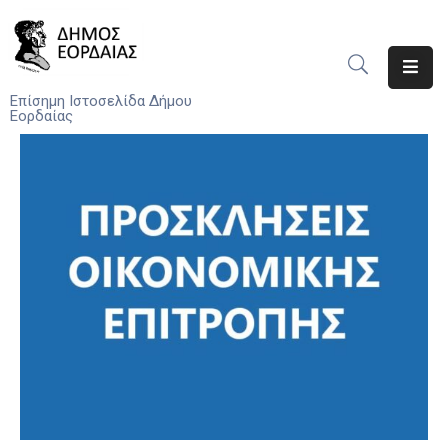
Αρχική
Επίσημη Ιστοσελίδα Δήμου
Εορδαίας
Ο
Δήμος
Νέα
Υπηρεσίες
Του
Δήμου
Προσκλήσεις
Αποφάσεις
Τηλέφωνα