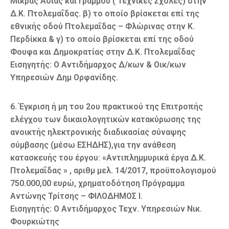
Μικράς Ασίας και Γράμμου ( Τεχνικές Σχολές) στην
Δ.Κ. Πτολεμαΐδας. β) το οποίο βρίσκεται επί της
εθνικής οδού Πτολεμαΐδας – Φλώρινας στην Κ.
Περδίκκα & γ) το οποίο βρίσκεται επί της οδού
Φουφα και Δημοκρατίας στην Δ.Κ. Πτολεμαΐδας
Εισηγητής: Ο Αντιδήμαρχος Δ/κων & Οικ/κων
Υπηρεσιών Δημ Ορφανίδης.
6. Έγκριση ή μη του 2ου πρακτικού της Επιτροπής
ελέγχου των δικαιολογητικών κατακύρωσης της
ανοικτής ηλεκτρονικής διαδικασίας σύναψης
σύμβασης (μέσω ΕΣΗΔΗΣ),για την ανάθεση
κατασκευής του έργου: «Αντιπλημμυρικά έργα Δ.Κ.
Πτολεμαΐδας » , αριθμ μελ. 14/2017, προϋπολογισμού
750.000,00 ευρώ, χρηματοδότηση Πρόγραμμα
Αντώνης Τρίτσης – ΦΙΛΟΔΗΜΟΣ Ι.
Εισηγητής: Ο Αντιδήμαρχος Τεχν. Υπηρεσιών Νικ.
Φουρκιώτης