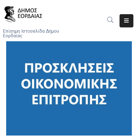
Αρχική
Επίσημη Ιστοσελίδα Δήμου
Εορδαίας
Ο
Δήμος
Νέα
Υπηρεσίες
Του
Δήμου
Προσκλήσεις
Αποφάσεις
Τηλέφωνα