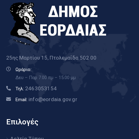
25ης Μαρτίου 15, Πτολεμαΐδα 502 00
Ωράριο:
Δευ – Παρ 7.00 πμ – 15.00 μμ
2463053154
Τηλ:
info@eordaia.gov.gr
Email:
Επιλογές
Δελτία Τύπου