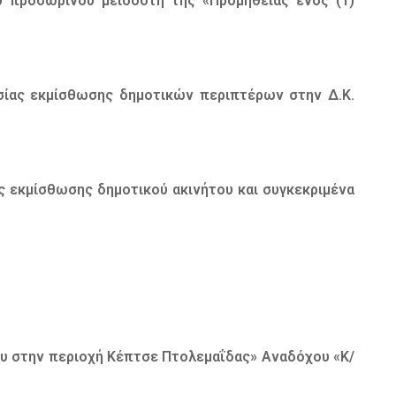
υ προσωρινού μειοδότη της «Προμήθειας ενός (1)
ασίας εκμίσθωσης δημοτικών περιπτέρων στην Δ.Κ.
ς εκμίσθωσης δημοτικού ακινήτου και συγκεκριμένα
ου στην περιοχή Κέπτσε Πτολεμαΐδας» Αναδόχου «Κ/