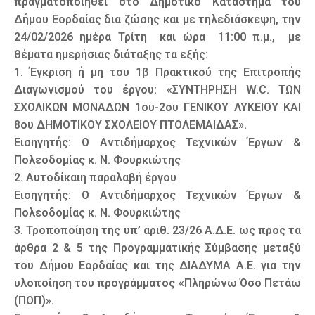
πραγματοποιηθεί στο Δημοτικό Κατάστημα του
Δήμου Εορδαίας δια ζώσης και με τηλεδιάσκεψη, την
24/02/2026 ημέρα Τρίτη και ώρα 11:00 π.μ., με
θέματα ημερήσιας διάταξης τα εξής:
1. Έγκριση ή μη του 1β Πρακτικού της Επιτροπής
Διαγωνισμού του έργου: «ΣΥΝΤΗΡΗΣΗ W.C. ΤΩΝ
ΣΧΟΛΙΚΩΝ ΜΟΝΑΔΩΝ 1ου-2ου ΓΕΝΙΚΟΥ ΛΥΚΕΙΟΥ ΚΑΙ
8ου ΔΗΜΟΤΙΚΟΥ ΣΧΟΛΕΙΟΥ ΠΤΟΛΕΜΑΙΔΑΣ».
Εισηγητής: Ο Αντιδήμαρχος Τεχνικών Έργων &
Πολεοδομίας κ. Ν. Φουρκιώτης
2. Αυτοδίκαιη παραλαβή έργου
Εισηγητής: Ο Αντιδήμαρχος Τεχνικών Έργων &
Πολεοδομίας κ. Ν. Φουρκιώτης
3. Τροποποίηση της υπ’ αριθ. 23/26 Α.Δ.Ε. ως προς τα
άρθρα 2 & 5 της Προγραμματικής Σύμβασης μεταξύ
του Δήμου Εορδαίας και της ΔΙΑΔΥΜΑ Α.Ε. για την
υλοποίηση του προγράμματος «Πληρώνω Όσο Πετάω
(ΠΟΠ)».