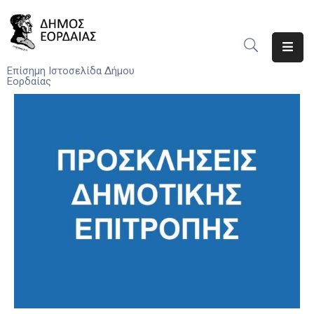
Αρχική
Επίσημη Ιστοσελίδα Δήμου
Εορδαίας
Ο
Δήμος
Νέα
Υπηρεσίες
Του
Δήμου
Προσκλήσεις
Αποφάσεις
Τηλέφωνα