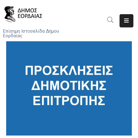
Αρχική
Επίσημη Ιστοσελίδα Δήμου
Εορδαίας
Ο
Δήμος
Νέα
Υπηρεσίες
Του
Δήμου
Προσκλήσεις
Αποφάσεις
Τηλέφωνα