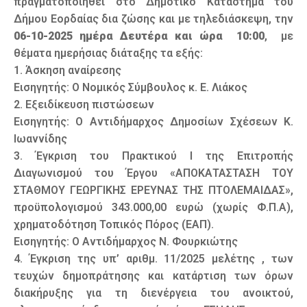
πραγματοποιηθεί στο Δημοτικό Κατάστημα του
Δήμου Εορδαίας δια ζώσης και με τηλεδιάσκεψη, την
06-10-2025 ημέρα Δευτέρα και ώρα 10:00
, με
θέματα ημερήσιας διάταξης τα εξής:
1. Άσκηση αναίρεσης
Εισηγητής: Ο Νομικός Σύμβουλος κ. Ε. Λιάκος
2. Εξειδίκευση πιστώσεων
Εισηγητής: Ο Αντιδήμαρχος Δημοσίων Σχέσεων Κ.
Ιωαννίδης
3. Έγκριση του Πρακτικού Ι της Επιτροπής
Διαγωνισμού του Έργου «ΑΠΟΚΑΤΑΣΤΑΣΗ ΤΟΥ
ΣΤΑΘΜΟΥ ΓΕΩΡΓΙΚΗΣ ΕΡΕΥΝΑΣ ΤΗΣ ΠΤΟΛΕΜΑΙΔΑΣ»,
προϋπολογισμού 343.000,00 ευρώ (χωρίς Φ.Π.Α),
χρηματοδότηση Τοπικός Πόρος (ΕΑΠ).
Εισηγητής: Ο Αντιδήμαρχος Ν. Φουρκιώτης
4. Έγκριση της υπ’ αριθμ. 11/2025 μελέτης , των
τευχών δημοπράτησης και κατάρτιση των όρων
διακήρυξης για τη διενέργεια του ανοικτού,