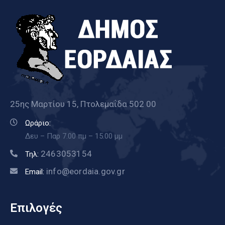
25ης Μαρτίου 15, Πτολεμαΐδα 502 00
Ωράριο:
Δευ – Παρ 7.00 πμ – 15.00 μμ
2463053154
Τηλ:
info@eordaia.gov.gr
Email:
Επιλογές