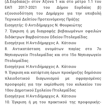
(Δ.Εορδαίας)» στον Άξονα 1 και στο μέτρο 1.1 του
ΕΑΠ 2017-2021 του Δήμου Εορδαίας β)
εξουσιοδότηση του Δημάρχου για την υποβολή
Τεχνικού Δελτίου Προτεινόμενης Πράξης
Εισηγητής: Ο Αντιδήμαρχος Ν. Φουρκιώτης
7. Έγκριση ή μη διαγραφής βεβαιωμένων οφειλών
διδάκτρων Βαρβούτειου Ωδείου Πτολεμαΐδας.
Εισηγήτρια: Η Αντιδήμαρχος Α. Κάτσιου
8. Αντικατάσταση ονομάτων παγίας στο 7ο
Νηπιαγωγείο Πτολεμαΐδας και στο 15ο Νηπιαγωγείο
Πτολεμαΐδας.
Εισηγήτρια: Η Αντιδήμαρχος Α. Κάτσιου
9. Έγκριση και κατάρτιση όρων προκήρυξης δημόσιου
πλειοδοτικού διαγωνισμού με σφραγισμένες
προσφορές για την εκμίσθωση του κυλικείου του
10ου Δημοτικού Σχολείου Πτολεμαΐδας
Εισηγήτρια: Η Αντιδήμαρχος Α. Κάτσιου
10. Έγκριση ή μη του πρακτικού της προφορικής-