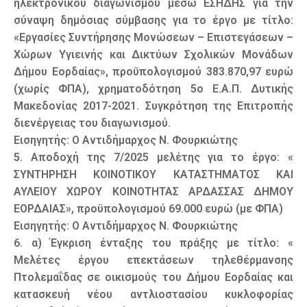
ηλεκτρονικού διαγωνισμού μέσω ΕΣΗΔΗΣ για την
σύναψη δημόσιας σύμβασης για το έργο με τίτλο:
«Εργασίες Συντήρησης Μονώσεων – Επιστεγάσεων –
Χώρων Υγιεινής και Δικτύων Σχολικών Μονάδων
Δήμου Εορδαίας», προϋπολογισμού 383.870,97 ευρώ
(χωρίς ΦΠΑ), χρηματοδότηση 5ο Ε.Α.Π. Δυτικής
Μακεδονίας 2017-2021. Συγκρότηση της Επιτροπής
διενέργειας του διαγωνισμού.
Εισηγητής: Ο Αντιδήμαρχος Ν. Φουρκιώτης
5. Αποδοχή της 7/2025 μελέτης για το έργο: «
ΣΥΝΤΗΡΗΣΗ ΚΟΙΝΟΤΙΚΟΥ ΚΑΤΑΣΤΗΜΑΤΟΣ ΚΑΙ
ΑΥΛΕΙΟΥ ΧΩΡΟΥ ΚΟΙΝΟΤΗΤΑΣ ΑΡΔΑΣΣΑΣ ΔΗΜΟΥ
ΕΟΡΔΑΙΑΣ», προϋπολογισμού 69.000 ευρώ (με ΦΠΑ)
Εισηγητής: Ο Αντιδήμαρχος Ν. Φουρκιώτης
6. α) Έγκριση ένταξης του πράξης με τίτλο: «
Μελέτες έργου επεκτάσεων τηλεθέρμανσης
Πτολεμαΐδας σε οικισμούς του Δήμου Εορδαίας και
κατασκευή νέου αντλιοστασίου κυκλοφορίας