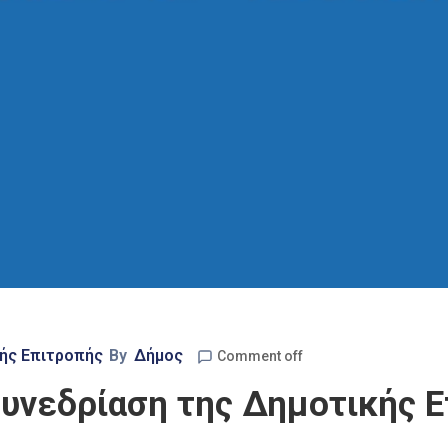
ής Επιτροπής
By
Δήμος
Comment off
υνεδρίαση της Δημοτικής Ε