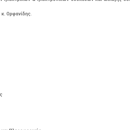
 κ. Ορφανίδης.
ς