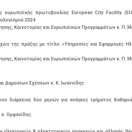
 ευρωπαϊκής πρωτοβουλίας European City Facility (E
πολογισμού 2024
νησης, Καινοτομίας και Ευρωπαϊκών Προγραμμάτων κ. Π. Μ
χών της πράξης με τίτλο: «Υπηρεσίες και Εφαρμογές Η
νησης, Καινοτομίας και Ευρωπαϊκών Προγραμμάτων κ. Π. Μ
αι Δημοσίων Σχέσεων κ. Κ. Ιωαννίδης
νου διάρκειας δύο μηνών για ανάγκες τμήματος Καθαρι
 κ. Ορφανίδης.
ν ηλεκτρικών & ηλεκτρονικών συσκευών και αλλαγής θέ