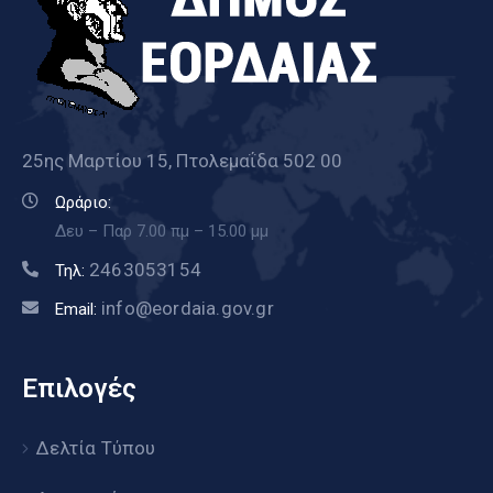
25ης Μαρτίου 15, Πτολεμαΐδα 502 00
Ωράριο:
Δευ – Παρ 7.00 πμ – 15.00 μμ
2463053154
Τηλ:
info@eordaia.gov.gr
Email:
Επιλογές
Δελτία Τύπου