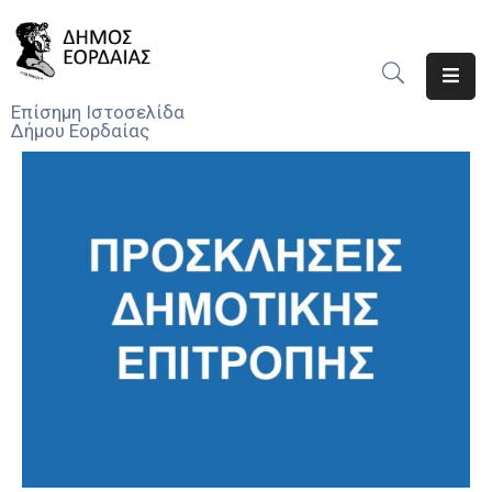
Αρχική
Επίσημη Ιστοσελίδα
Δήμου Εορδαίας
Ο
Δήμος
Νέα
Υπηρεσίες
Του
Δήμου
Προσκλήσεις
Αποφάσεις
Τηλέφωνα