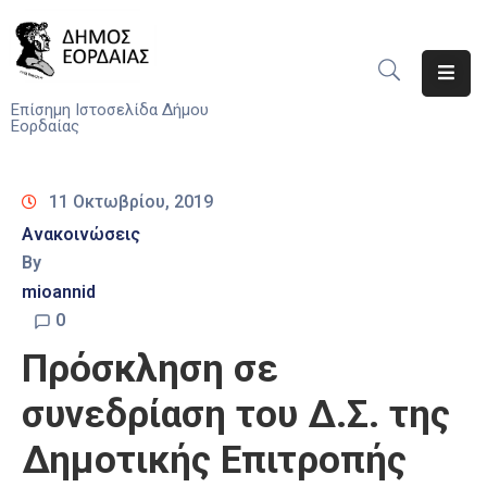
Αρχική
Επίσημη Ιστοσελίδα Δήμου
Εορδαίας
Ο
Δήμος
11 Οκτωβρίου, 2019
Νέα
Ανακοινώσεις
By
Υπηρεσίες
mioannid
Του
Δήμου
0
Πρόσκληση σε
Προσκλήσεις
συνεδρίαση του Δ.Σ. της
Αποφάσεις
Δημοτικής Επιτροπής
Τηλέφωνα