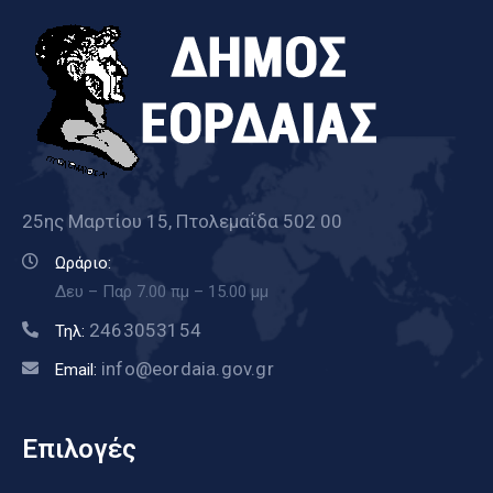
25ης Μαρτίου 15, Πτολεμαΐδα 502 00
Ωράριο:
Δευ – Παρ 7.00 πμ – 15.00 μμ
2463053154
Τηλ:
info@eordaia.gov.gr
Email:
Επιλογές