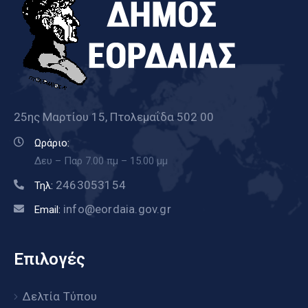
25ης Μαρτίου 15, Πτολεμαΐδα 502 00
Ωράριο:
Δευ – Παρ 7.00 πμ – 15.00 μμ
2463053154
Τηλ:
info@eordaia.gov.gr
Email:
Επιλογές
Δελτία Τύπου