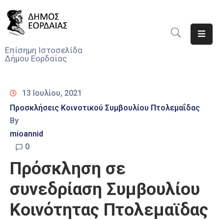
Αρχική
Επίσημη Ιστοσελίδα
Δήμου Εορδαίας
Ο
Δήμος
13 Ιουλίου, 2021
Νέα
Προσκλήσεις Κοινοτικού Συμβουλίου Πτολεμαΐδας
By
Υπηρεσίες
Του
mioannid
Δήμου
0
Πρόσκληση σε
Προσκλήσεις
συνεδρίαση Συμβουλίου
Αποφάσεις
Κοινότητας Πτολεμαϊδας
Τηλέφωνα