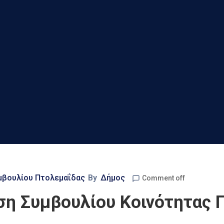
μβουλίου Πτολεμαΐδας
By
Δήμος
Comment off
η Συμβουλίου Κοινότητας Π