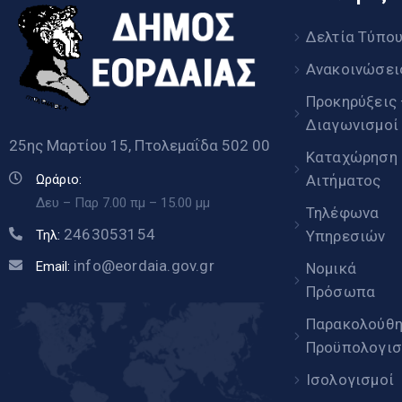
Δελτία Τύπο
Ανακοινώσει
Προκηρύξεις
Διαγωνισμοί
25ης Μαρτίου 15, Πτολεμαΐδα 502 00
Καταχώρηση
Αιτήματος
Ωράριο:
Δευ – Παρ 7.00 πμ – 15.00 μμ
Τηλέφωνα
2463053154
Υπηρεσιών
Τηλ:
info@eordaia.gov.gr
Email:
Νομικά
Πρόσωπα
Παρακολούθ
Προϋπολογισ
Ισολογισμοί