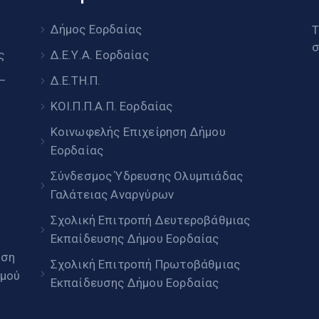
υ
Δήμος Εορδαίας
Τ
σ
ς
Δ.Ε.Υ.Α. Εορδαίας
 –
Δ.Ε.ΤΗ.Π.
ΚΟΙ.Π.Π.Α.Π. Εορδαίας
Κοινωφελής Επιχείρηση Δήμου
Εορδαίας
Σύνδεσμος Ύδρευσης Ολυμπιάδας
Γαλάτειας Αναργύρων
Σχολική Επιτροπή Δευτεροβάθμιας
Εκπαίδευσης Δήμου Εορδαίας
ηση
Σχολική Επιτροπή Πρωτοβάθμιας
μού
Εκπαίδευσης Δήμου Εορδαίας