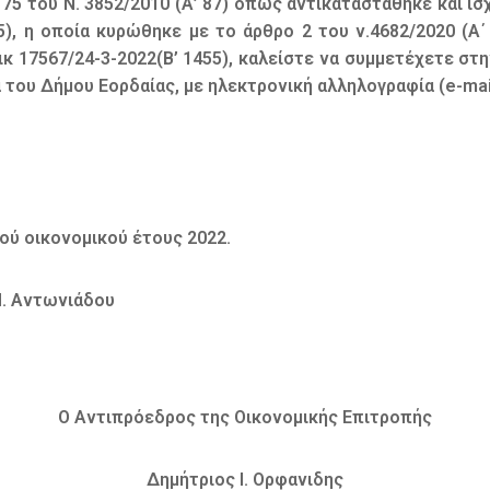
5 του Ν. 3852/2010 (Α’ 87) όπως αντικαταστάθηκε και ισχ
5), η οποία κυρώθηκε με το άρθρο 2 του ν.4682/2020 (Α΄
οικ 17567/24-3-2022(Β’ 1455), καλείστε να συμμετέχετε στ
ου Δήμου Εορδαίας, με ηλεκτρονική αλληλογραφία (e-mail)
ύ οικονομικού έτους 2022.
Μ. Αντωνιάδου
Ο Αντιπρόεδρος της Οικονομικής Επιτροπής
Δημήτριος Ι. Ορφανιδης