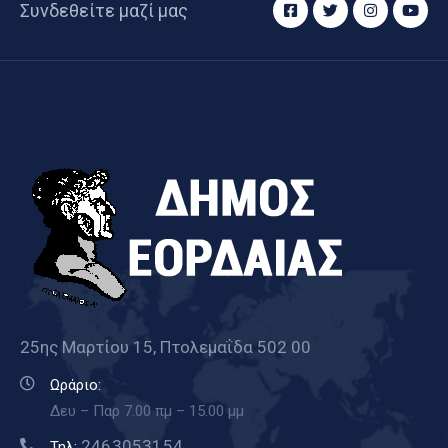
Συνδεθείτε μαζί μας
25ης Μαρτίου 15, Πτολεμαΐδα 502 00
Ωράριο:
Δευ – Παρ 7.00 πμ – 15.00 μμ
2463053154
Τηλ: