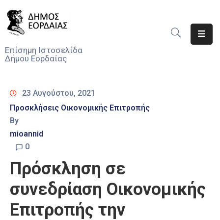
Αρχική
Επίσημη Ιστοσελίδα
Δήμου Εορδαίας
Ο
Δήμος
23 Αυγούστου, 2021
Νέα
Προσκλήσεις Οικονομικής Επιτροπής
By
Υπηρεσίες
Του
mioannid
Δήμου
0
Πρόσκληση σε
Προσκλήσεις
συνεδρίαση Οικονομικής
Αποφάσεις
Επιτροπής την
Τηλέφωνα