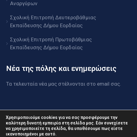
Αναργύρων
Σχολική Επιτροπή Δευτεροβάθμιας
Εκπαίδευσης Δήμου Εορδαίας
Σχολική Επιτροπή Πρωτοβάθμιας
Εκπαίδευσης Δήμου Εορδαίας
Νέα της πόλης και ενημερώσεις
Τα τελευταία νέα μας στέλνονται στο email σας.
Χρησιμοποιούμε cookies για να σας προσφέρουμε την
καλύτερη δυνατή εμπειρία στη σελίδα μας. Εάν συνεχίσετε
να χρησιμοποιείτε τη σελίδα, θα υποθέσουμε πως είστε
www.eordaia.gov.gr © 2022. Με επιφύλαξη παντός
ικανοποιημένοι με αυτό.