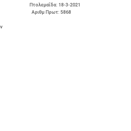
αΐδα: 18-3-2021
μ Πρωτ: 5868
ων