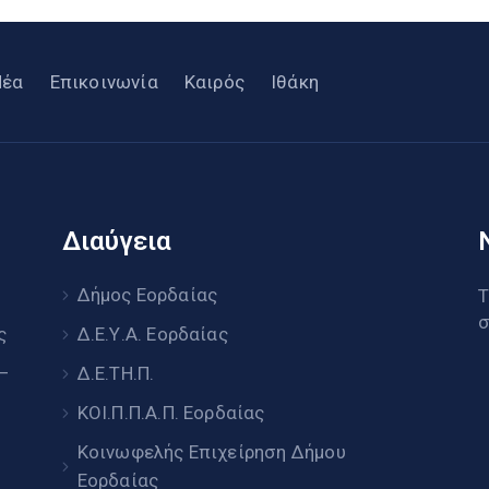
Νέα
Επικοινωνία
Καιρός
Ιθάκη
Διαύγεια
υ
Δήμος Εορδαίας
Τ
σ
ς
Δ.Ε.Υ.Α. Εορδαίας
 –
Δ.Ε.ΤΗ.Π.
ΚΟΙ.Π.Π.Α.Π. Εορδαίας
Κοινωφελής Επιχείρηση Δήμου
Εορδαίας