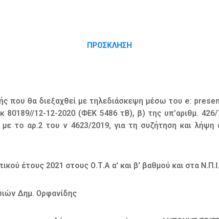
ΠΡΟΣΚΛΗΣΗ
ς που θα διεξαχθεί με τηλεδιάσκεψη μέσω του e: presen
οικ 80189//12-12-2020 (ΦΕΚ 5486 τΒ), β) της υπ’αριθμ. 4
με το αρ.2 του ν 4623/2019, για τη συζήτηση και λή
 έτους 2021 στους Ο.Τ.Α α’ και β’ βαθμού και στα Ν.Π.Ι
σιών Δημ. Ορφανίδης